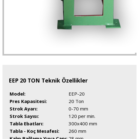
EEP 20 TON Teknik Özellikler
Model:
EEP-20
Pres Kapasitesi:
20 Ton
Strok Ayarı:
0-70 mm
Strok Sayısı:
120 per min.
Tabla Ebatları:
300x400 mm
Tabla - Koç Mesafesi:
260 mm
Kalıp Bağlama Yuva Çapı:
28 mm